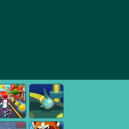
地下鉄のサー
ロケットロー
rickZ
フ
ド