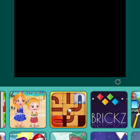
ベビーヘーゼ
高速ドライバ
ボールを転が
B
ルビーチパー
ー
す
ティー